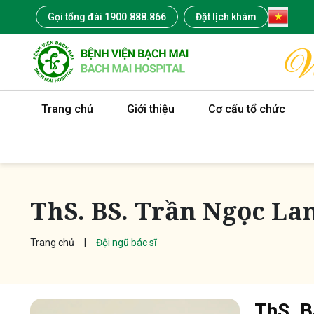
Gọi tổng đài 1900.888.866
Đặt lịch khám
Trang chủ
Giới thiệu
Cơ cấu tổ chức
ThS. BS. Trần Ngọc La
Trang chủ
Đội ngũ bác sĩ
ThS. B