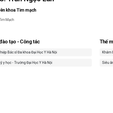
yên khoa Tim mạch
 Tim Mạch
 đào tạo - Công tác
Thế m
hiệp Bác sĩ Đa khoa Đại Học Y Hà Nội
Khám b
ỹ y học - Trường Đại Học Y Hà Nội
Siêu â