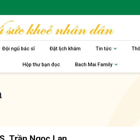
Đội ngũ bác sĩ
Đặt lịch khám
Tin tức
Thô
Hộp thư bạn đọc
Bach Mai Family
n
S. Trần Ngọc Lan