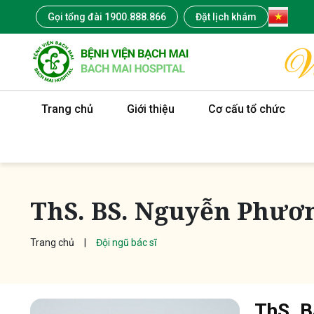
Gọi tổng đài 1900.888.866
Đặt lịch khám
Trang chủ
Giới thiệu
Cơ cấu tổ chức
ThS. BS. Nguyễn Phươ
Trang chủ
Đội ngũ bác sĩ
ThS. 