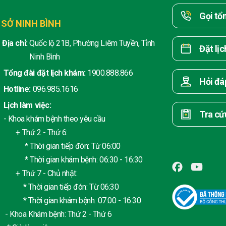
Gọi tổ
 SỞ NINH BÌNH
Địa chỉ:
Quốc lộ 21B, Phường Liêm Tuyền, Tỉnh
Đặt lị
Ninh Bình
Tổng đài đặt lịch khám:
1900.888.866
Hỏi đá
Hotline:
096.985.1616
Lịch làm việc:
Tra cứ
- Khoa khám bệnh theo yêu cầu
+ Thứ 2 - Thứ 6:
* Thời gian tiếp đón: Từ 06:00
* Thời gian khám bệnh: 06:30 - 16:30
+ Thứ 7 - Chủ nhật:
* Thời gian tiếp đón: Từ 06:30
* Thời gian khám bệnh: 07:00 - 16:30
- Khoa Khám bệnh: Thứ 2 - Thứ 6