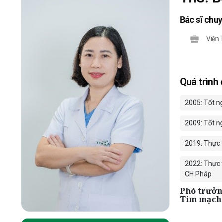
Bác sĩ chu
Viện
Quá trình
2005: Tốt n
2009: Tốt n
2019: Thực 
2022: Thực t
CH Pháp
Phó trưởn
Tim mạch