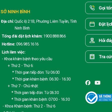
Gọi tổ
 SỞ NINH BÌNH
Địa chỉ:
Quốc lộ 21B, Phường Liêm Tuyền, Tỉnh
Đặt lị
Ninh Bình
Tổng đài đặt lịch khám:
1900.888.866
Hỏi đá
Hotline:
096.985.1616
Lịch làm việc:
Tra cứ
- Khoa khám bệnh theo yêu cầu
+ Thứ 2 - Thứ 6:
* Thời gian tiếp đón: Từ 06:00
* Thời gian khám bệnh: 06:30 - 16:30
+ Thứ 7 - Chủ nhật:
* Thời gian tiếp đón: Từ 06:30
* Thời gian khám bệnh: 07:00 - 16:30
- Khoa Khám bệnh: Thứ 2 - Thứ 6