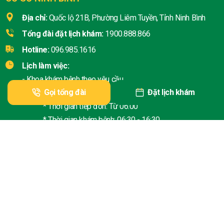
Địa chỉ:
Quốc lộ 21B, Phường Liêm Tuyền, Tỉnh Ninh Bình
Tổng đài đặt lịch khám:
1900.888.866
Hotline:
096.985.1616
Lịch làm việc:
- Khoa khám bệnh theo yêu cầu
Gọi tổng đài
Đặt lịch khám
+ Thứ 2 - Thứ 6:
* Thời gian tiếp đón: Từ 06:00
* Thời gian khám bệnh: 06:30 - 16:30
+ Thứ 7 - Chủ nhật:
* Thời gian tiếp đón: Từ 06:30
* Thời gian khám bệnh: 07:00 - 16:30
- Khoa Khám bệnh: Thứ 2 - Thứ 6
* Giờ làm việc:
+ Sáng: 07h30 - 12:00
+ Chiều: 13:30 - 16:30